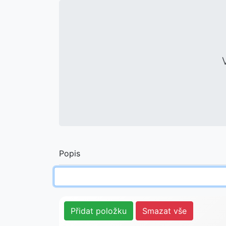
Popis
Přidat položku
Smazat vše