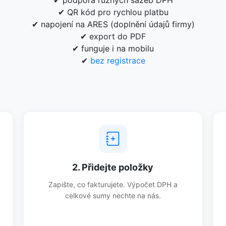
✔ podpora různých sazeb DPH
✔ QR kód pro rychlou platbu
✔ napojení na ARES (doplnění údajů firmy)
✔ export do PDF
✔ funguje i na mobilu
✔
bez registrace
2. Přidejte položky
Zapište, co fakturujete. Výpočet DPH a
celkové sumy nechte na nás.