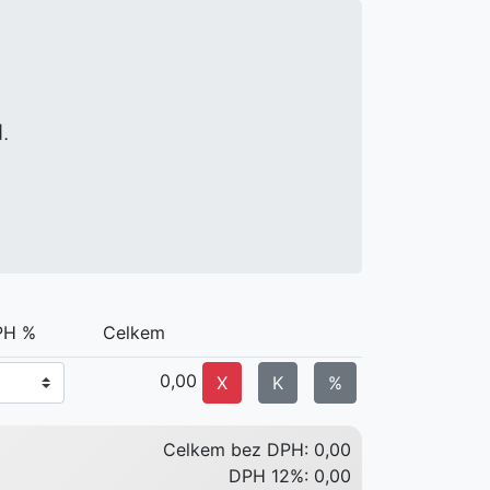
.
H %
Celkem
0,00
X
K
%
Celkem bez DPH:
0,00
DPH 12%:
0,00